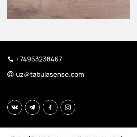
01
+74953238467
uz@tabulasense.com